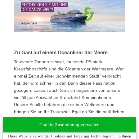
Zu Gast auf einem Oceanliner der Meere
Tausende Tonnen schwer, tausende PS stark:
Kreuzfahrtschiffe sind die Giganten der Weltmeere. Wer
einmal Zeit auf einer „schwimmenden Stadt“ verbracht
hat, der wird schnell in den Bann dieser Faszination
gezogen. Lassen auch Sie sich begeistern von unserer
vielfältigen Auswahl an Kreuzfahrt-Kombinationen.
Unsere Schiffe befahren die sieben Weltmeere und
bringen Sie an Ihr Traumziel. Egal ob Sie die natürlichen
Fjorde Norwegens, die pulsierenden Städte am
Cookie-Zustimmung verwalten
Mittelmeer oder die traumhaften Strände der Karibik
bevorzugen – bei uns werden Sie fündig!
Diese Website verwendet Cookies und Targeting Technologien, um Ihnen