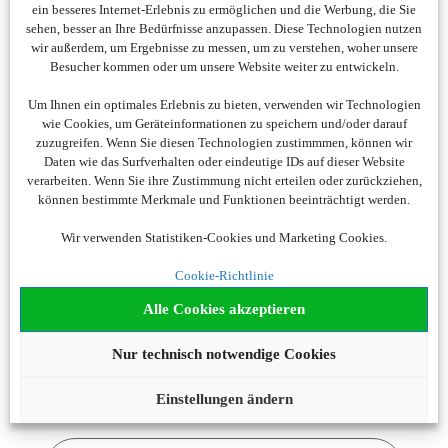
ein besseres Internet-Erlebnis zu ermöglichen und die Werbung, die Sie
sehen, besser an Ihre Bedürfnisse anzupassen. Diese Technologien nutzen
Wir lieben Kreuzfahrt-Kombinationen
wir außerdem, um Ergebnisse zu messen, um zu verstehen, woher unsere
Besucher kommen oder um unsere Website weiter zu entwickeln.
Vielfalt an Reisezielen: Von atemberaubenden
karibischen Inseln über historische Städte im
Um Ihnen ein optimales Erlebnis zu bieten, verwenden wir Technologien
Mittelmeerraum bis hin zu exotischen Zielen in Fernost
wie Cookies, um Geräteinformationen zu speichern und/oder darauf
zuzugreifen. Wenn Sie diesen Technologien zustimmmen, können wir
– die Auswahl an Reiserouten ist enorm.
Daten wie das Surfverhalten oder eindeutige IDs auf dieser Website
Unvergessliche Erlebnisse: Nehmen Sie an
verarbeiten. Wenn Sie ihre Zustimmung nicht erteilen oder zurückziehen,
spannenden Landausflügen teil, entdecken Sie
können bestimmte Merkmale und Funktionen beeinträchtigt werden.
faszinierende Sehenswürdigkeiten, erkunden Sie die
Wir verwenden Statistiken-Cookies und Marketing Cookies.
lokale Kultur, probieren Sie köstliche regionale Speisen
Cookie-Richtlinie
und erleben Sie einmalige Abenteuer.
Abwechslungsreiches Entertainment Programm:
Alle Cookies akzeptieren
Angefangen von Live-Shows und Konzerten bis hin zu
Nur technisch notwendige Cookies
Casinos und Nachtclubs – hier gibt es Aktivitäten für
jeden Geschmack und jedes Alter.
Einstellungen ändern