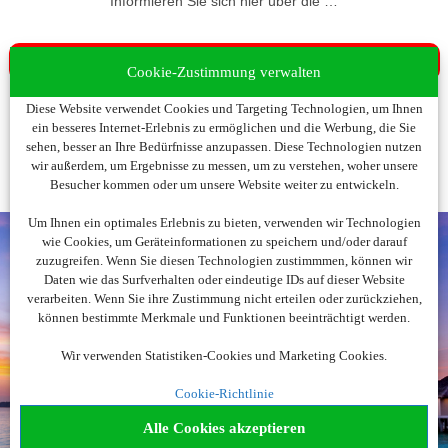
Informieren Sie sich hier über die …
... Versicherungsleistungen Ihrer Kreditkarte
Cookie-Zustimmung verwalten
Diese Website verwendet Cookies und Targeting Technologien, um Ihnen
ein besseres Internet-Erlebnis zu ermöglichen und die Werbung, die Sie
sehen, besser an Ihre Bedürfnisse anzupassen. Diese Technologien nutzen
wir außerdem, um Ergebnisse zu messen, um zu verstehen, woher unsere
Besucher kommen oder um unsere Website weiter zu entwickeln.
Um Ihnen ein optimales Erlebnis zu bieten, verwenden wir Technologien
wie Cookies, um Geräteinformationen zu speichern und/oder darauf
zuzugreifen. Wenn Sie diesen Technologien zustimmmen, können wir
Daten wie das Surfverhalten oder eindeutige IDs auf dieser Website
Noch nicht fündig
verarbeiten. Wenn Sie ihre Zustimmung nicht erteilen oder zurückziehen,
können bestimmte Merkmale und Funktionen beeinträchtigt werden.
geworden?
Wir verwenden Statistiken-Cookies und Marketing Cookies.
Wir beraten Sie gerne!
Cookie-Richtlinie
040 - 42236 1237
Alle Cookies akzeptieren