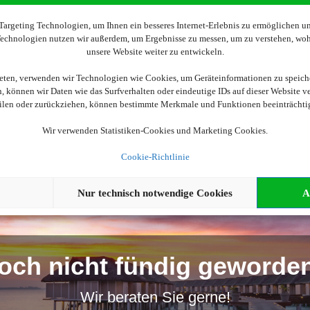
Wir brauchen Ihre Einwilligung
argeting Technologien, um Ihnen ein besseres Internet-Erlebnis zu ermöglichen und
 Technologien nutzen wir außerdem, um Ergebnisse zu messen, um zu verstehen, w
unsere Website weiter zu entwickeln.
ellen, aktivieren Sie bitte die Cookies. Es werden ggf. personenbe
ieten, verwenden wir Technologien wie Cookies, um Geräteinformationen zu speich
 können wir Daten wie das Surfverhalten oder eindeutige IDs auf dieser Website v
Cookies akzeptieren
eilen oder zurückziehen, können bestimmte Merkmale und Funktionen beeinträchti
Wir verwenden Statistiken-Cookies und Marketing Cookies.
Cookie-Richtlinie
Nur technisch notwendige Cookies
A
och nicht fündig geworde
Wir beraten Sie gerne!