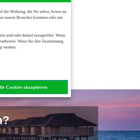
 die Werbung, die Sie sehen, besser an
oher unsere Besucher kommen oder um
zogene Daten verarbeitet.
ern und/oder darauf zuzugreifen. Wenn
erarbeiten. Wenn Sie ihre Zustimmung
gt werden.
lle Cookies akzeptieren
n?