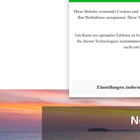
Diese Website verwendet Cookies und T
Ihre Bedürfnisse anzupassen. Diese
Um diesen Inhalt darzust
Um Ihnen ein optimales Erlebnis zu b
Sie diesen Technologien zustimmmen,
nicht ert
Einstellungen ändern
N