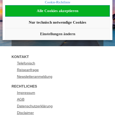
Cookie-Richtlinie
geworden?
Alle Cookies akzeptieren
Wir beraten Sie gerne!
Nur technisch notwendige Cookies
040 - 42236 1237
buchung@urlaubsplus.de
Einstellungen ändern
KONTAKT
Telefonisch
Reiseanfrage
Newsletteranmeldung
RECHTLICHES
Impressum
AGB
Datenschutzerklärung
Disclaimer