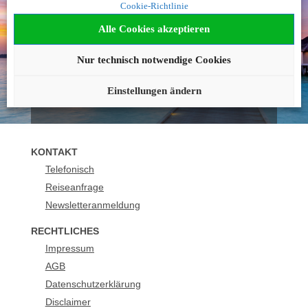
Cookie-Richtlinie
geworden?
Alle Cookies akzeptieren
Wir beraten Sie gerne!
Nur technisch notwendige Cookies
040 - 42236 1237
buchung@urlaubsplus.de
Einstellungen ändern
KONTAKT
Telefonisch
Reiseanfrage
Newsletteranmeldung
RECHTLICHES
Impressum
AGB
Datenschutzerklärung
Disclaimer