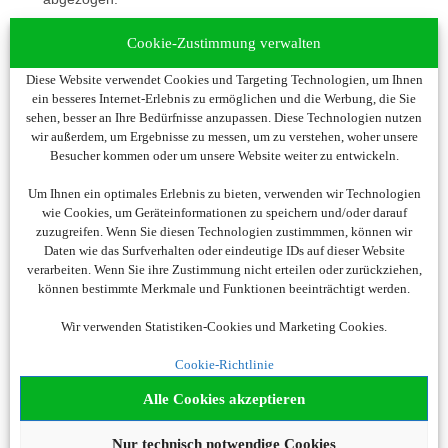
2.5 Sonderregelung für Booking-Buchungen
Cookie-Zustimmung verwalten
Sofern Sie ohne vorherige Registrierung bei uns Ihre
Diese Website verwendet Cookies und Targeting Technologien, um Ihnen
Hotelbuchung(en) über unsere Weiterleitung zu
ein besseres Internet-Erlebnis zu ermöglichen und die Werbung, die Sie
Booking.com getätigt haben, richten Sie sich bitte wie
sehen, besser an Ihre Bedürfnisse anzupassen. Diese Technologien nutzen
unter Punkt 1.2 beschrieben zu einem späteren
wir außerdem, um Ergebnisse zu messen, um zu verstehen, woher unsere
Zeitpunkt einen Kundenaccount ein. Haben Sie bereits
Besucher kommen oder um unsere Website weiter zu entwickeln.
einen Account und waren vor Weiterleitung zu
Um Ihnen ein optimales Erlebnis zu bieten, verwenden wir Technologien
Booking.com lediglich nicht in diesen eingeloggt, dann
wie Cookies, um Geräteinformationen zu speichern und/oder darauf
loggen Sie sich nun ein. In Ihrem Account finden Sie
zuzugreifen. Wenn Sie diesen Technologien zustimmmen, können wir
unter „Meine Reisen“ einen Button, mit dem Sie sich
Daten wie das Surfverhalten oder eindeutige IDs auf dieser Website
Booking-Buchungen unter Angabe Ihrer
verarbeiten. Wenn Sie ihre Zustimmung nicht erteilen oder zurückziehen,
können bestimmte Merkmale und Funktionen beeinträchtigt werden.
Buchungsnummer und des Reisedatums selbst
zuordnen können. Diese Möglichkeit steht Ihnen ab 24
Wir verwenden Statistiken-Cookies und Marketing Cookies.
Stunden nach Ihrer Buchung zur Verfügung.
Mietwagen- und Flugreisen, die über booking.com
Cookie-Richtlinie
gebucht werden, sind nicht bonusfähig.
Alle Cookies akzeptieren
2.6 Sonderregelung für Buchungen über UP
Nur technisch notwendige Cookies